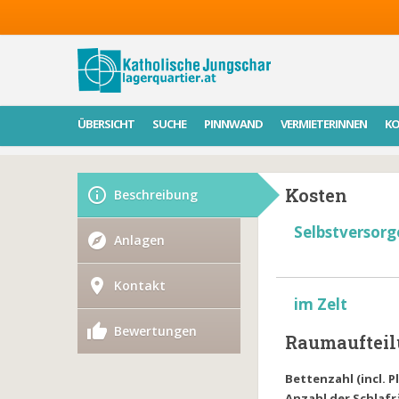
ÜBERSICHT
SUCHE
PINNWAND
VERMIETERINNEN
K
Kosten
Beschreibung
Selbstversorg
Anlagen
Kontakt
im Zelt
Bewertungen
Raumauftei
Bettenzahl (incl. 
Anzahl der Schlaf