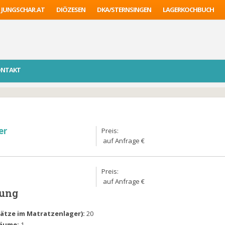
JUNGSCHAR.AT
DIÖZESEN
DKA/STERNSINGEN
LAGERKOCHBUCH
ONTAKT
er
Preis:
auf Anfrage €
Preis:
auf Anfrage €
lung
Plätze im Matratzenlager):
20
räume:
1