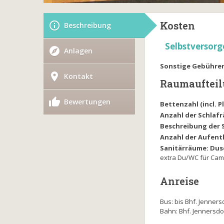
Kosten
Beschreibung
Selbstversorg
Anlagen
Sonstige Gebühre
Kontakt
Raumauftei
Bewertungen
Bettenzahl (incl. 
Anzahl der Schlaf
Beschreibung der 
Anzahl der Aufent
Sanitärräume: Dus
extra Du/WC für Ca
Anreise
Bus: bis Bhf. Jenners
Bahn: Bhf. Jennersdo