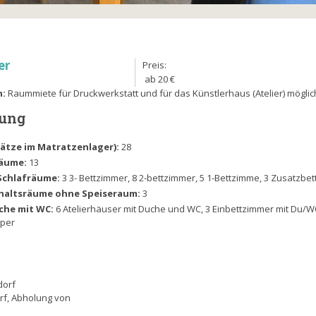
er
Preis:
ab 20 €
n:
Raummiete für Druckwerkstatt und für das Künstlerhaus (Atelier) möglic
lung
Plätze im Matratzenlager):
28
räume:
13
Schlafräume:
3 3- Bettzimmer, 8 2-bettzimmer, 5 1-Bettzimme, 3 Zusatzbet
haltsräume ohne Speiseraum:
3
che mit WC:
6 Atelierhäuser mit Duche und WC, 3 Einbettzimmer mit Du/W
mper
dorf
rf, Abholung von