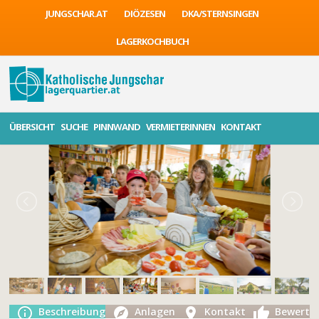
JUNGSCHAR.AT
DIÖZESEN
DKA/STERNSINGEN
LAGERKOCHBUCH
ÜBERSICHT
SUCHE
PINNWAND
VERMIETERINNEN
KONTAKT
Beschreibung
Anlagen
Kontakt
Bewertu