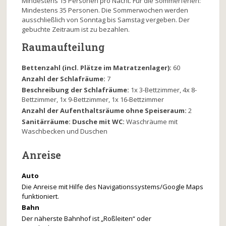
Mindestens 15 Personen pro Nacht. Für die Sommerferien:
Mindestens 35 Personen. Die Sommerwochen werden
ausschließlich von Sonntag bis Samstag vergeben. Der
gebuchte Zeitraum ist zu bezahlen.
Raumaufteilung
Bettenzahl (incl. Plätze im Matratzenlager):
60
Anzahl der Schlafräume:
7
Beschreibung der Schlafräume:
1x 3-Bettzimmer, 4x 8-
Bettzimmer, 1x 9-Bettzimmer, 1x 16-Bettzimmer
Anzahl der Aufenthaltsräume ohne Speiseraum:
2
Sanitärräume: Dusche mit WC:
Waschräume mit
Waschbecken und Duschen
Anreise
Auto
Die Anreise mit Hilfe des Navigationssystems/Google Maps
funktioniert.
Bahn
Der näherste Bahnhof ist „Roßleiten“ oder