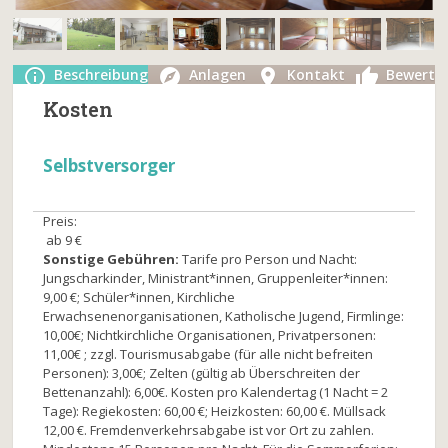
Beschreibung
Anlagen
Kontakt
Bewertu
Kosten
Selbstversorger
Preis:
ab 9 €
Sonstige Gebühren:
Tarife pro Person und Nacht:
Jungscharkinder, Ministrant*innen, Gruppenleiter*innen:
9,00 €; Schüler*innen, Kirchliche
Erwachsenenorganisationen, Katholische Jugend, Firmlinge:
10,00€; Nichtkirchliche Organisationen, Privatpersonen:
11,00€ ; zzgl. Tourismusabgabe (für alle nicht befreiten
Personen): 3,00€; Zelten (gültig ab Überschreiten der
Bettenanzahl): 6,00€. Kosten pro Kalendertag (1 Nacht = 2
Tage): Regiekosten: 60,00 €; Heizkosten: 60,00 €. Müllsack
12,00 €. Fremdenverkehrsabgabe ist vor Ort zu zahlen.