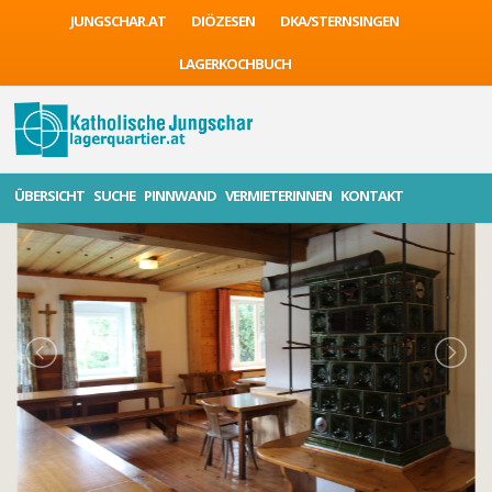
JUNGSCHAR.AT
DIÖZESEN
DKA/STERNSINGEN
LAGERKOCHBUCH
ÜBERSICHT
SUCHE
PINNWAND
VERMIETERINNEN
KONTAKT