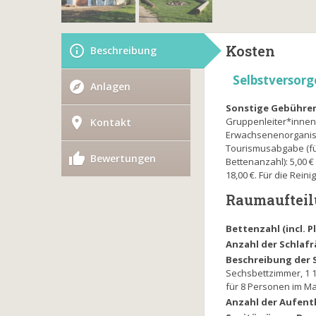
Kosten
Beschreibung
Selbstversorg
Anlagen
Sonstige Gebühre
Gruppenleiter*innen: 
Kontakt
Erwachsenenorganisati
Tourismusabgabe (für 
Bewertungen
Bettenanzahl): 5,00 €
18,00 €. Für die Rein
Raumauftei
Bettenzahl (incl. 
Anzahl der Schlaf
Beschreibung der 
Sechsbettzimmer, 1 
für 8 Personen im Ma
Anzahl der Aufent