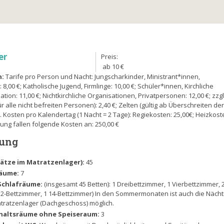
er
Preis:
ab 10 €
n:
Tarife pro Person und Nacht: Jungscharkinder, Ministrant*innen,
8,00 €; Katholische Jugend, Firmlinge: 10,00 €; Schüler*innen, Kirchliche
on: 11,00 €; Nichtkirchliche Organisationen, Privatpersonen: 12,00 €; zzgl
alle nicht befreiten Personen): 2,40 €; Zelten (gültig ab Überschreiten de
 . Kosten pro Kalendertag (1 Nacht = 2 Tage): Regiekosten: 25,00€; Heizkost
igung fallen folgende Kosten an: 250,00 €
lung
Plätze im Matratzenlager):
45
räume:
7
Schlafräume:
(insgesamt 45 Betten): 1 Dreibettzimmer, 1 Vierbettzimmer, 
12-Bettzimmer, 1 14-Bettzimmer) In den Sommermonaten ist auch die Näch
tratzenlager (Dachgeschoss) möglich.
haltsräume ohne Speiseraum:
3