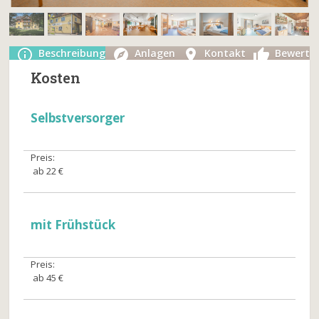
Beschreibung
Anlagen
Kontakt
Bewertu
Kosten
Selbstversorger
Preis:
ab 22 €
mit Frühstück
Preis:
ab 45 €