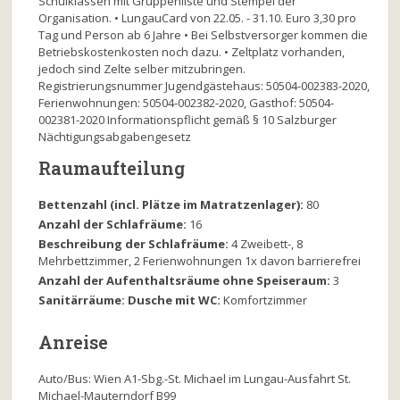
Schulklassen mit Gruppenliste und Stempel der
Organisation. • LungauCard von 22.05. - 31.10. Euro 3,30 pro
Tag und Person ab 6 Jahre • Bei Selbstversorger kommen die
Betriebskostenkosten noch dazu. • Zeltplatz vorhanden,
jedoch sind Zelte selber mitzubringen.
Registrierungsnummer Jugendgästehaus: 50504-002383-2020,
Ferienwohnungen: 50504-002382-2020, Gasthof: 50504-
002381-2020 Informationspflicht gemäß § 10 Salzburger
Nächtigungsabgabengesetz
Raumaufteilung
Bettenzahl (incl. Plätze im Matratzenlager):
80
Anzahl der Schlafräume:
16
Beschreibung der Schlafräume:
4 Zweibett-, 8
Mehrbettzimmer, 2 Ferienwohnungen 1x davon barrierefrei
Anzahl der Aufenthaltsräume ohne Speiseraum:
3
Sanitärräume: Dusche mit WC:
Komfortzimmer
Anreise
Auto/Bus: Wien A1-Sbg.-St. Michael im Lungau-Ausfahrt St.
Michael-Mauterndorf B99