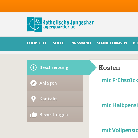
ÜBERSICHT
SUCHE
PINNWAND
VERMIETERINNEN
K
Kosten
Beschreibung
mit Frühstüc
Anlagen
Kontakt
mit Halbpens
Bewertungen
mit Vollpensi