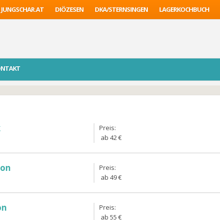
JUNGSCHAR.AT
DIÖZESEN
DKA/STERNSINGEN
LAGERKOCHBUCH
ONTAKT
k
Preis:
ab 42 €
ion
Preis:
ab 49 €
on
Preis:
ab 55 €