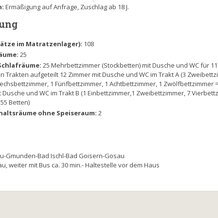
n:
Ermäßigung auf Anfrage, Zuschlag ab 18 J.
lung
Plätze im Matratzenlager):
108
räume:
25
Schlafräume:
25 Mehrbettzimmer (Stockbetten) mit Dusche und WC für 11
n Trakten aufgeteilt 12 Zimmer mit Dusche und WC im Trakt A (3 Zweibett
Sechsbettzimmer, 1 Fünfbettzimmer, 1 Achtbettzimmer, 1 Zwölfbettzimmer =
t Dusche und WC im Trakt B (1 Einbettzimmer,1 Zweibettzimmer, 7 Vierbett
55 Betten)
haltsräume ohne Speiseraum:
2
au-Gmunden-Bad Ischl-Bad Goisern-Gosau
u, weiter mit Bus ca. 30 min.- Haltestelle vor dem Haus