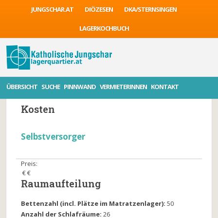
JUNGSCHAR.AT
DIÖZESEN
DKA/STERNSINGEN
LAGERKOCHBUCH
ÜBERSICHT
SUCHE
PINNWAND
VERMIETERINNEN
KONTAKT
Beschreibung
Anlagen
Kontakt
Bewertu
Kosten
Selbstversorger
Preis:
€ €
Raumaufteilung
Bettenzahl (incl. Plätze im Matratzenlager):
50
Anzahl der Schlafräume:
26