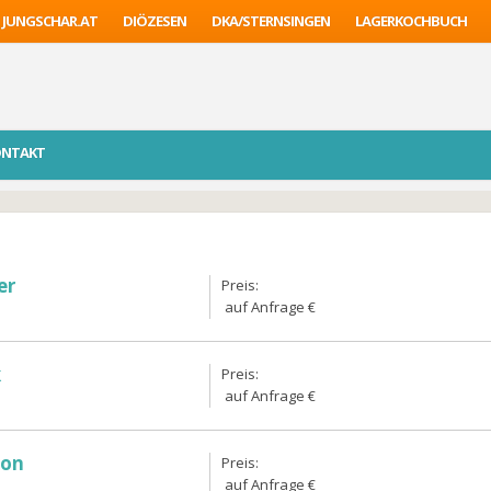
JUNGSCHAR.AT
DIÖZESEN
DKA/STERNSINGEN
LAGERKOCHBUCH
ONTAKT
er
Preis:
auf Anfrage €
k
Preis:
auf Anfrage €
ion
Preis:
auf Anfrage €