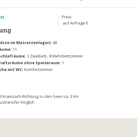
on
Preis:
auf Anfrage €
lung
Plätze im Matratzenlager):
48
räume:
11
Schlafräume:
3 Zweibett-, 8 Mehrbettzimmer
haltsräume ohne Speiseraum:
1
che mit WC:
Komfortzimmer
rt Kramsach-Richtung zu den Seen-ca. 3 km
Bustransfer möglich