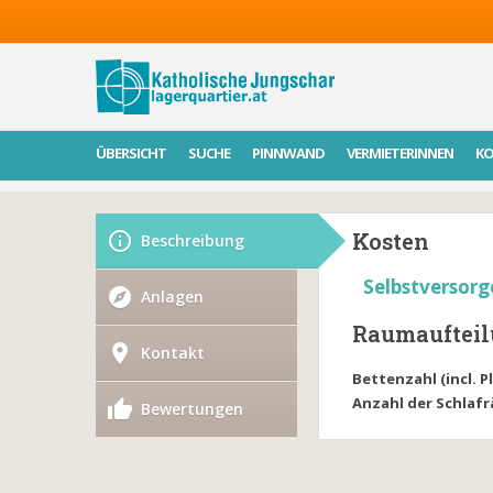
ÜBERSICHT
SUCHE
PINNWAND
VERMIETERINNEN
K
Kosten
Beschreibung
Selbstversorg
Anlagen
Raumauftei
Kontakt
Bettenzahl (incl. 
Anzahl der Schlaf
Bewertungen