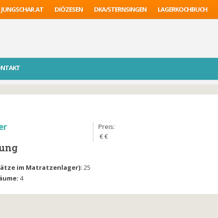
JUNGSCHAR.AT
DIÖZESEN
DKA/STERNSINGEN
LAGERKOCHBUCH
ONTAKT
er
Preis:
€ €
lung
Plätze im Matratzenlager):
25
räume:
4